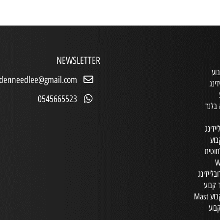
NEWSLETTER
וע
ldenneedlee@gmail.com
דינג
0545665523
בלנד
ידינג
בוע
חוטית
בליידינג
 קבוע
 Mast
בוע