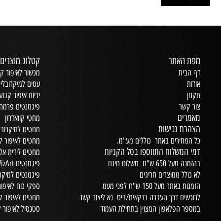
מפת האתר
קטלוג מוצרים
דף הבית
מכשור לאיפור קב
אודות
עטים למיקרובליי
תקנון
ידיות איפור קבוע
צור קשר
פיגמנטים פרמה 
מאמרים
מחטי קוואדרון
הצהרת נגישות
מחטים למיקרובלי
כל המחירים באתר כוללים מע"מ.
מחטים לאיפור ק
דמי המשלוח התווספו בסל הקניות
מחטים לידית אל
בהזמנה מעל 650 ש"ח משלוח חינם
פיגמנטים WizArt
לא כולל ממוצרים חריגים
פיגמנטים למיקרו
הזמנות באתר מעל 150 ש"ח לפני מעמ
ספקי כוח לאיפור
לרוכשים דרך העברה בנקאית/ביט נא ליצור קשר
מחטים לאיפור קבוע
במספר הפלאפון המצוין בתחילת העמוד
סטנסיל לאיפור ק