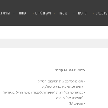
פיגמנטים
מחטים
מיכשור
מיקרובליידינג
שונות
הרמת גב
חדש - ATOM-X קריטי
- תואם לכל מכונות הסיבוב והסליל
- בסיס מגנטי עם שכבה החלקה
- כפתור כף רגל ידנית (אפשרות לעבוד עם כף הרגל ובלעדיה)
- "סטארט-אפ" מובנה
- הספק: 3A