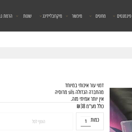
פיגמנטים
מחטים
מיכשור
מיקרובליידינג
שונות
הרמת גב
דמוי עור איכותי במיוחד
מהחברה הגדולה sils מרוסיה
אין יותר אמיתי מזה.
₪
38
כולל מע"מ
כמות
הוסף לסל