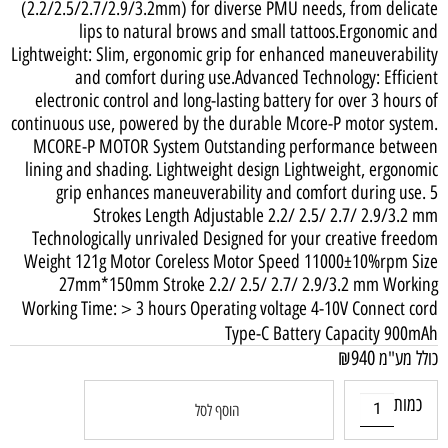
(2.2/2.5/2.7/2.9/3.2mm) for diverse PMU needs, from delicate
lips to natural brows and small tattoos.Ergonomic and
Lightweight: Slim, ergonomic grip for enhanced maneuverability
and comfort during use.Advanced Technology: Efficient
electronic control and long-lasting battery for over 3 hours of
continuous use, powered by the durable Mcore-P motor system.
MCORE-P MOTOR System Outstanding performance between
lining and shading. Lightweight design Lightweight, ergonomic
grip enhances maneuverability and comfort during use. 5
Strokes Length Adjustable 2.2/ 2.5/ 2.7/ 2.9/3.2 mm
Technologically unrivaled Designed for your creative freedom
Weight 121g Motor Coreless Motor Speed 11000±10%rpm Size
27mm*150mm Stroke 2.2/ 2.5/ 2.7/ 2.9/3.2 mm Working
Working Time:＞3 hours Operating voltage 4-10V Connect cord
Type-C Battery Capacity 900mAh
₪
940
כולל מע"מ
כמות
הוסף לסל